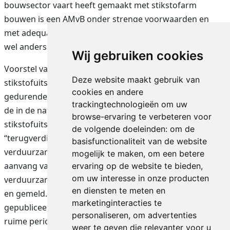
bouwsector vaart heeft gemaakt met stikstofarm
bouwen is een AMvB onder strenge voorwaarden en
met adequate borging/controle wel mogelijk, maar dan
wel anders.
Wij gebruiken cookies
Voorstel van MOB: De tijdelijke verhoging van de
Deze website maakt gebruik van
stikstofuitstoot als gevolg van de activiteit mag
cookies en andere
gedurende maximaal 2 jaar niet hoger zijn dan 10% van
trackingtechnologieën om uw
de in de natuurvergunning reeds vergunde
browse-ervaring te verbeteren voor
stikstofuitstoot. Deze tijdelijke verhoging moet zijn
de volgende doeleinden:
om de
“terugverdiend” binnen 2 jaar na realisatie van de
basisfunctionaliteit van de website
verduurzamingsactiviteit, én tevens binnen 4 jaar na
mogelijk te maken
,
om een betere
aanvang van de verduurzamingsactiviteit. De
ervaring op de website te bieden
,
om uw interesse in onze producten
verduurzamingsactiviteit moet vooraf worden getoetst
en diensten te meten en
en gemeld. Het besluit op de melding moet worden
marketinginteracties te
gepubliceerd en de uitvoering mag pas starten na een
personaliseren
,
om advertenties
ruime periode (acht weken) na publicatie. Achteraf moet
weer te geven die relevanter voor u