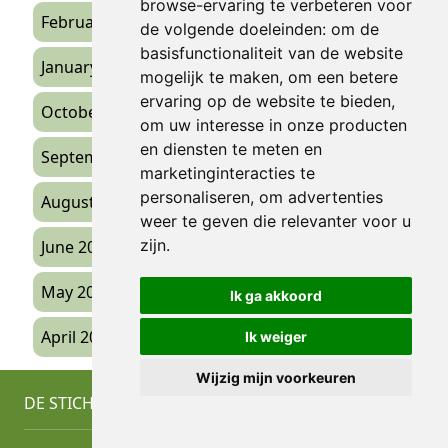
browse-ervaring te verbeteren voor
February 2026
(1)
de volgende doeleinden:
om de
basisfunctionaliteit van de website
January 2026
(2)
mogelijk te maken
,
om een betere
ervaring op de website te bieden
,
October 2025
(3)
om uw interesse in onze producten
en diensten te meten en
September 2025
(1)
marketinginteracties te
personaliseren
,
om advertenties
August 2025
(1)
weer te geven die relevanter voor u
zijn
.
June 2025
(2)
May 2025
(1)
Ik ga akkoord
April 2025
(2)
Ik weiger
Wijzig mijn voorkeuren
DE STICHTING