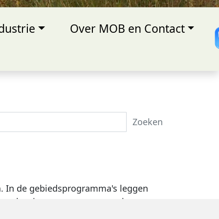
dustrie
Over MOB en Contact
ken
n. In de gebiedsprogramma's leggen
nde oplossingen voor opgaves als natuur
gelen voor natuur, klimaat, bodem en