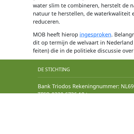
water slim te combineren, herstelt de 
natuur te herstellen, de waterkwaliteit
reduceren.
MOB heeft hierop
ingesproken
. Belang
dit op termijn de welvaart in Nederland 
feiten) die in de politieke discussie 
DE STICHTING
Bank Triodos Rekeningnummer: NL69
TRIO 0320 6736 18 ten name van
Stichting Mobilisation.
RSIN: 865271148
KVK-nummer: 90298233
De Stichting Mobilisation for the