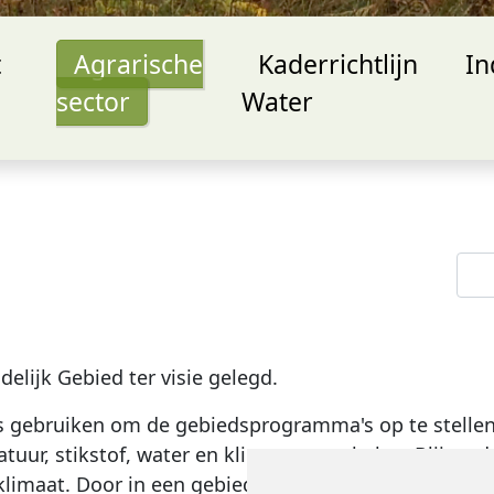
t
Agrarische
Kaderrichtlijn
In
sector
Water
Zoe
elijk Gebied ter visie gelegd.
es gebruiken om de gebiedsprogramma's op te stelle
atuur, stikstof, water en klimaat gaan halen. Blijve
n klimaat. Door in een gebiedsgerichte aanpak maatre