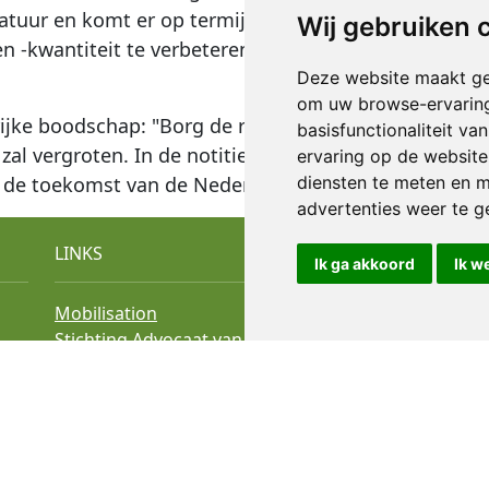
natuur en komt er op termijn weer ruimte voor vergu
Wij gebruiken 
 en -kwantiteit te verbeteren, de broeikasgasuitstoo
Deze website maakt ge
om uw browse-ervaring
rijke boodschap: "Borg de realisatie van de NPLG-doe
basisfunctionaliteit v
zal vergroten. In de notitie ook onze zienswijze m.b.
ervaring op de website
over de toekomst van de Nederlands landbouw als onm
diensten te meten en m
advertenties weer te ge
LINKS
OV
Ik ga akkoord
Ik w
Mobilisation
O
Stichting Advocaat van de Aarde
Free vector images like the Bluesy logo and
the X-logo in menu bar
PNGs by Vecteezy
P