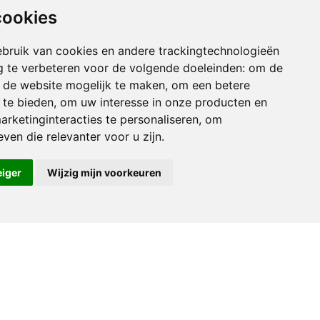
nningverlening. Het gaat daarbij om de
cookies
t van landbouw en landgebruik te
bruik van cookies en andere trackingtechnologieën
 te verbeteren voor de volgende doeleinden:
om de
len, en draag met overtuiging uit dat
an de website mogelijk te maken
,
om een betere
t. een aantal misvattingen (verdraaide
 te bieden
,
om uw interesse in onze producten en
iskenbare feiten worden neergezet.
arketinginteracties te personaliseren
,
om
ven die relevanter voor u zijn
.
ERIG
eiger
Wijzig mijn voorkeuren
ver de stichting
Statuten
rivacy en cookies
Direct doneren
Schenken