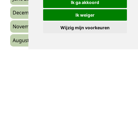
Ik ga akkoord
December 2024
(3)
Ik weiger
November 2024
(1)
Wijzig mijn voorkeuren
August 2024
(1)
DE STICHTING
Bank Triodos Rekeningnummer: NL69 TRIO
0320 6736 18 ten name van Stichting
Mobilisation.
RSIN: 865271148
KVK-nummer: 90298233
De Stichting Mobilisation for the Environment
heeft de ANBI status
E-mail:
info@mobilisation.nl