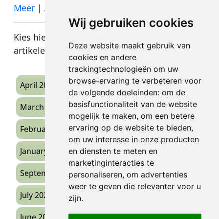
Meer
|
Aug 04, 2024
Wij gebruiken cookies
Kies hieronder de vervolg pagina van de
Deze website maakt gebruik van
artikelenlijst.
cookies en andere
trackingtechnologieën om uw
browse-ervaring te verbeteren voor
April 2026
(1)
de volgende doeleinden:
om de
basisfunctionaliteit van de website
March 2026
(4)
mogelijk te maken
,
om een betere
ervaring op de website te bieden
,
February 2026
(1)
om uw interesse in onze producten
January 2026
(1)
en diensten te meten en
marketinginteracties te
September 2025
(2)
personaliseren
,
om advertenties
weer te geven die relevanter voor u
July 2025
(1)
zijn
.
June 2025
(1)